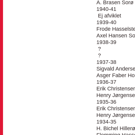
A. Brasen Sorø
1940-41
Ej afviklet
1939-40
Frode Hasselst
Axel Hansen So
1938-39
?
?
1937-38
Sigvald Anders
Asger Faber H
1936-37
Erik Christensen
Henry Jørgense
1935-36
Erik Christensen
Henry Jørgense
1934-35
H. Bichel Hiller
Flemming Hasse