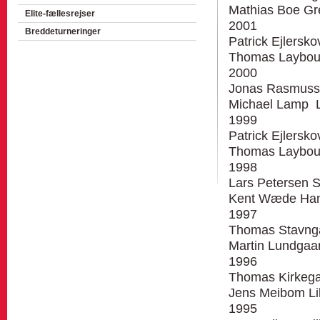
Mathias Boe G
Elite-fællesrejser
2001
Breddeturneringer
Patrick Ejlersko
Thomas Laybou
2000
Jonas Rasmusse
Michael Lamp L
1999
Patrick Ejlersko
Thomas Laybou
1998
Lars Petersen 
Kent Wæde Han
1997
Thomas Stavnga
Martin Lundgaar
1996
Thomas Kirkegaa
Jens Meibom Li
1995