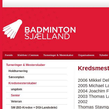
Forside
Klubben i Centrum
Turneringer & Mesterskaber
Organisationen
Nyheder
Turneringer & Mesterskaber
Kredsmestr
Holdturnering
Sæsonplan
2006 Mikkel Del
Kredsmesterskaber
2005 Michael La
ungdom
2004 Joachim F
Senior
2003 Thomas La
2002
Veteran
Thomas Stavnga
SM (BD-Kredse + DGI-Landsdele)