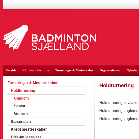
Forside
Klubben i Centrum
Turneringer & Mesterskaber
Organisationen
Nyheder
Turneringer & Mesterskaber
Holdturnering 
Holdturnering
Ungdom
Holdturneringsinvitation
Senior
Holdturneringsregleme
Veteran
Holdturneringsreglemen
Sæsonplan
Kredsmesterskaber
Elite-fællesrejser