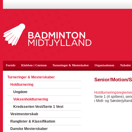
Forside
Klubben i Centrum
Turneringer & Mesterskaber
Organisationen
Nyheder
Turneringer & Mesterskaber
Senior/Motion/S
Holdturnering
Ungdom
Holdturneringsregleme
Serie 1 (4 spillere), se
Voksenholdturnering
i Midt- og Sønderjyllan
Kredsserien Vest/Serie 1 Vest
Vestmesterskab
Ranglister & Klassifikation
Danske Mesterskaber