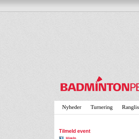
Nyheder
Turnering
Ranglis
Tilmeld event
Hjælp