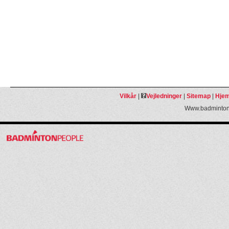
Vilkår
|
Vejledninger
|
Sitemap
|
Hjem
Www.badmintonp