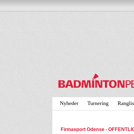
Nyheder
Turnering
Ranglis
Firmasport Odense - OFFENTLI