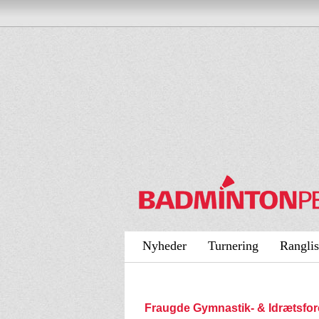
Nyheder
Turnering
Ranglis
Fraugde Gymnastik- & Idrætsfo