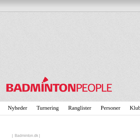
Nyheder
Turnering
Ranglister
Personer
Klu
|
Badminton.dk
|