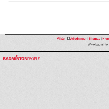
Vilkår
|
Vejledninger
|
Sitemap
|
Hjem
Www.badmintonp