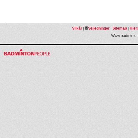
Vilkår
|
Vejledninger
|
Sitemap
|
Hjem
Www.badmintonp