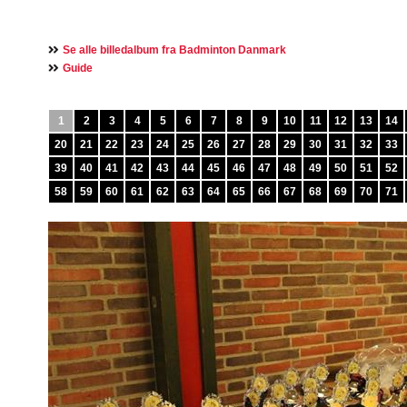
Se alle billedalbum fra Badminton Danmark
Guide
1
2
3
4
5
6
7
8
9
10
11
12
13
14
20
21
22
23
24
25
26
27
28
29
30
31
32
33
39
40
41
42
43
44
45
46
47
48
49
50
51
52
58
59
60
61
62
63
64
65
66
67
68
69
70
71