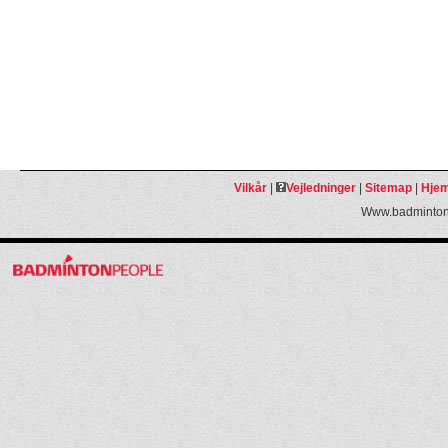
Vilkår
|
Vejledninger
|
Sitemap
|
Hjem
Www.badmintonp