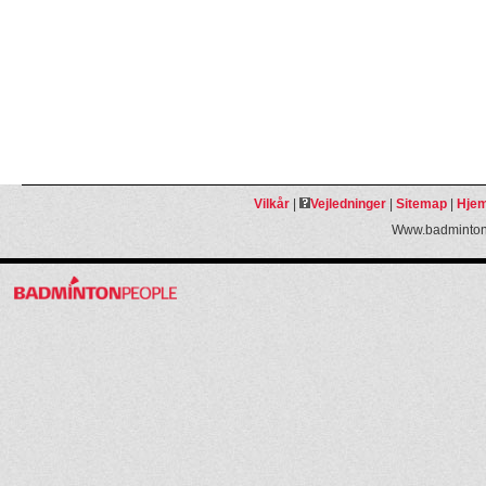
Vilkår
|
Vejledninger
|
Sitemap
|
Hjem
Www.badmintonp