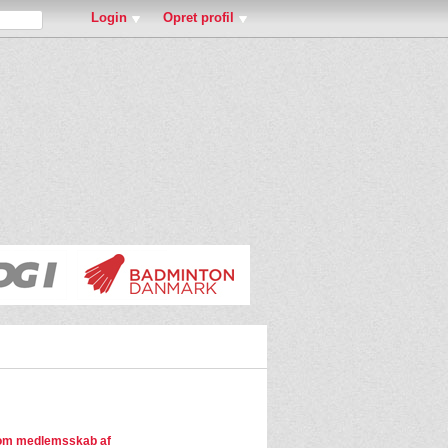
Login
Opret profil
om medlemsskab af