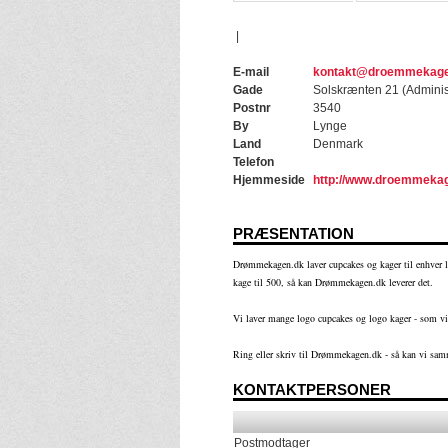
|
E-mail
kontakt@droemmekage
Gade
Solskrænten 21 (Adminis
Postnr
3540
By
Lynge
Land
Denmark
Telefon
Hjemmeside
http://www.droemmeka
PRÆSENTATION
Drømmekagen.dk laver cupcakes og kager til enhver lej
kage til 500, så kan Drømmekagen.dk leverer det.
Vi laver mange logo cupcakes og logo kager - som vi s
Ring eller skriv til Drømmekagen.dk - så kan vi sa
KONTAKTPERSONER
Postmodtager