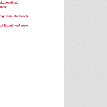
kagen.dk på
eople
dig BadmintonPeople
på BadmintonPeople