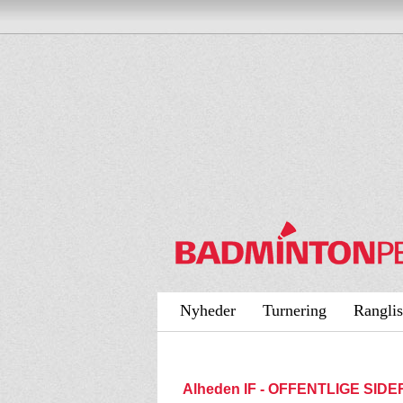
Nyheder
Turnering
Ranglis
Alheden IF - OFFENTLIGE SIDE