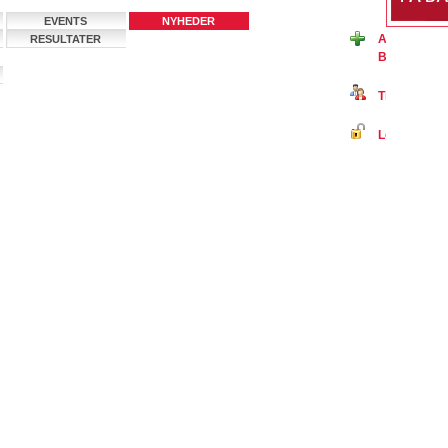
EVENTS
NYHEDER
Ansøg om m
RESULTATER
Badminton 
Tilmeld dig 
Log ind på B