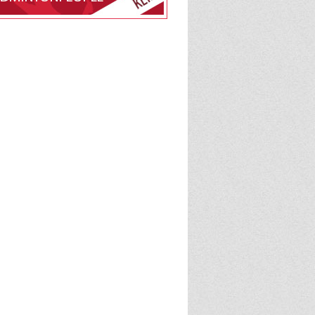
edlemsskab af Assens
Club på BadmintonPeople
BadmintonPeople
admintonPeople