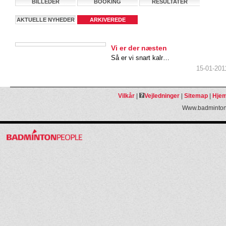
BILLEDER
BOOKING
RESULTATER
AKTUELLE NYHEDER
ARKIVEREDE
NYHEDER
Vi er der næsten
Så er vi snart kalr…
15-01-201
Vilkår
|
Vejledninger
|
Sitemap
|
Hjem
Www.badmintonp