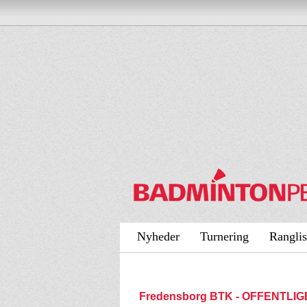
Nyheder
Turnering
Ranglis
Fredensborg BTK - OFFENTLIG