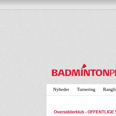
Nyheder
Turnering
Rangli
Oversidderklub - OFFENTLIGE