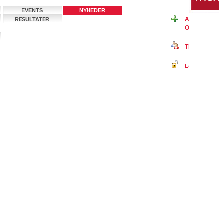
EVENTS
NYHEDER
Ansøg om m
RESULTATER
Oversidderk
Tilmeld dig 
Log ind på B