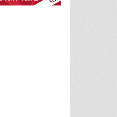
edlemsskab af
lub på BadmintonPeople
BadmintonPeople
admintonPeople