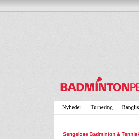
Nyheder
Turnering
Ranglis
Sengeløse Badminton & Tennis