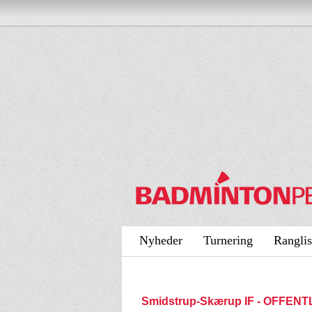
Nyheder
Turnering
Ranglis
Smidstrup-Skærup IF - OFFENT