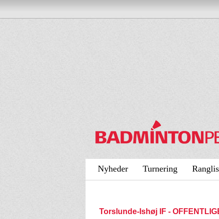
Nyheder
Turnering
Ranglis
Torslunde-Ishøj IF - OFFENTLI