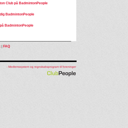
on Club på BadmintonPeople
dig BadmintonPeople
på BadmintonPeople
k
|
FAQ
- Medlemssystem og regnskabsprogram til foreninger