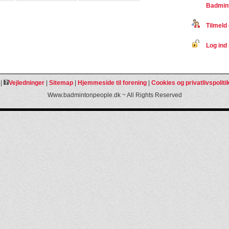
Badmint
Tilmeld 
Log ind 
|
Vejledninger
|
Sitemap
|
Hjemmeside til forening
|
Cookies og privatlivspoliti
Www.badmintonpeople.dk ~ All Rights Reserved