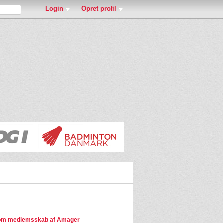
Login
Opret profil
om medlemsskab af Amager