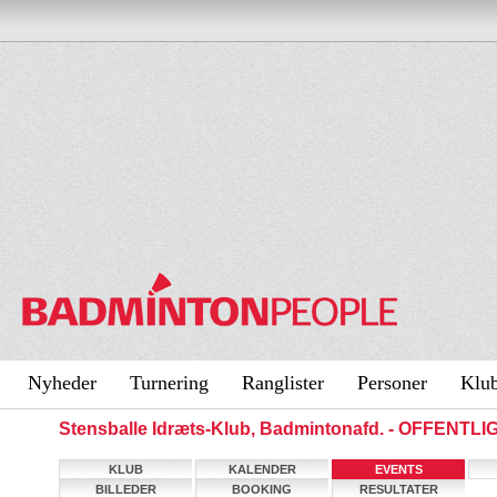
Nyheder
Turnering
Ranglister
Personer
Klu
Stensballe Idræts-Klub, Badmintonafd. - OFFENTL
KLUB
KALENDER
EVENTS
BILLEDER
BOOKING
RESULTATER