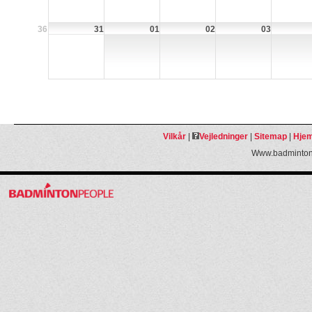
36
31
01
02
03
Vilkår
|
Vejledninger
|
Sitemap
|
Hjem
Www.badmintonp