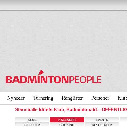
Nyheder
Turnering
Ranglister
Personer
Klu
Stensballe Idræts-Klub, Badmintonafd. - OFFENTL
KLUB
KALENDER
EVENTS
BILLEDER
BOOKING
RESULTATER