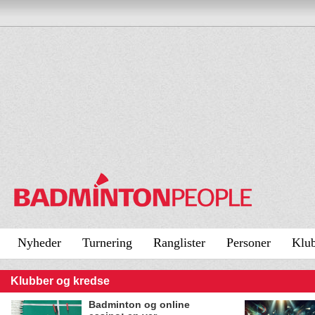
Nyheder
Turnering
Ranglister
Personer
Klu
Klubber og kredse
Badminton og online