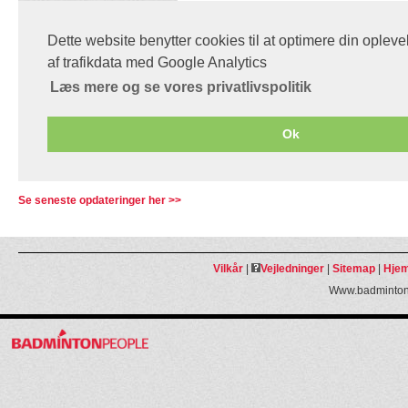
Se seneste opdateringer her >>
Vilkår
|
Vejledninger
|
Sitemap
|
Hjem
Www.badmintonp