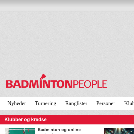
Nyheder
Turnering
Ranglister
Personer
Klu
Klubber og kredse
Badminton og online