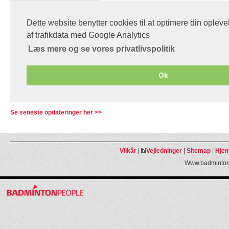
Se seneste opdateringer her >>
Vilkår
|
Vejledninger
|
Sitemap
|
Hjem
Www.badmintonp