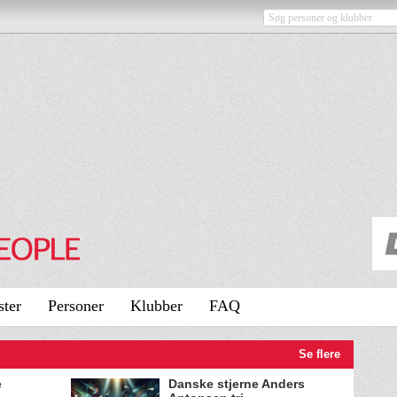
ster
Personer
Klubber
FAQ
Se flere
e
Danske stjerne Anders