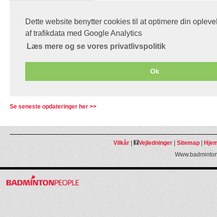
Se seneste opdateringer her >>
Vilkår
|
Vejledninger
|
Sitemap
|
Hjem
Www.badmintonp