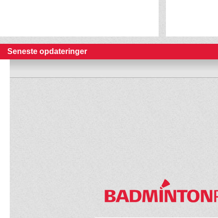
Seneste opdateringer