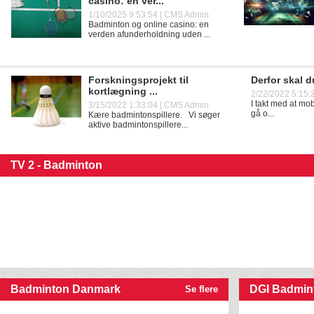
casino: en ver...
1/10/2025 9:53:54
|
CMS Admin
Badminton og online casino: en
verden afunderholdning uden ...
Forskningsprojekt til
Derfor skal d
kortlægning ...
2/22/2022 5:15:
I takt med at mo
3/15/2022 1:33:04
|
CMS Admin
gå o...
Kære badmintonspillere. Vi søger
aktive badmintonspillere...
TV 2 - Badminton
Badminton Danmark
DGI Badmin
Se flere