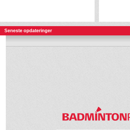
Seneste opdateringer