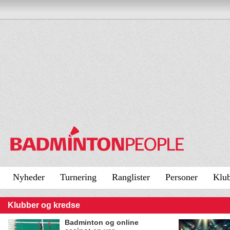
Nyheder
Turnering
Ranglister
Personer
Klu
Klubber og kredse
Badminton og online