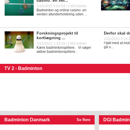
casino: en ver...
1/10/2025 9:53:54
|
CMS Admin
Badminton og online casino: en
verden afunderholdning uden ...
Forskningsprojekt til
Derfor skal d
kortlægning ...
2/22/2022 5:15:
I takt med at mo
3/15/2022 1:33:04
|
CMS Admin
gå o...
Kære badmintonspillere. Vi søger
aktive badmintonspillere...
TV 2 - Badminton
Badminton Danmark
DGI Badmin
Se flere