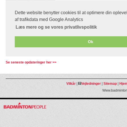
Se seneste opdateringer her >>
Vilkår
|
Vejledninger
|
Sitemap
|
Hjem
Www.badmintonp