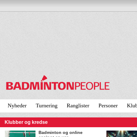
Nyheder
Turnering
Ranglister
Personer
Klu
Klubber og kredse
Badminton og online