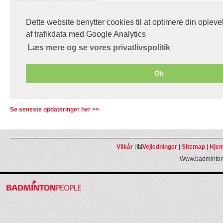
Se seneste opdateringer her >>
Vilkår
|
Vejledninger
|
Sitemap
|
Hjem
Www.badmintonp