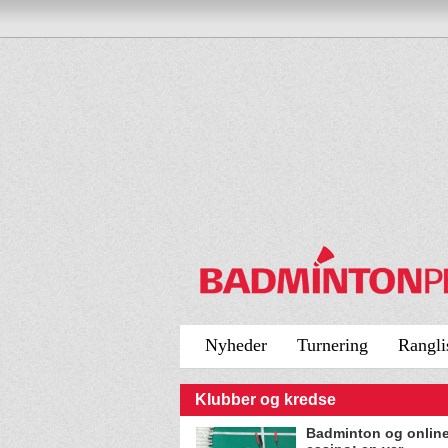
Nyheder
Turnering
Rangli
Klubber og kredse
Badminton og onlin