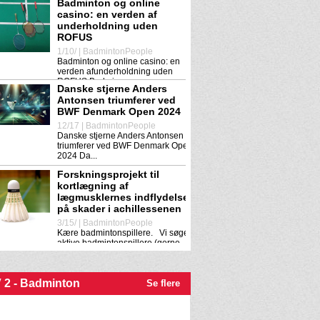
 2 - Badminton
Se flere