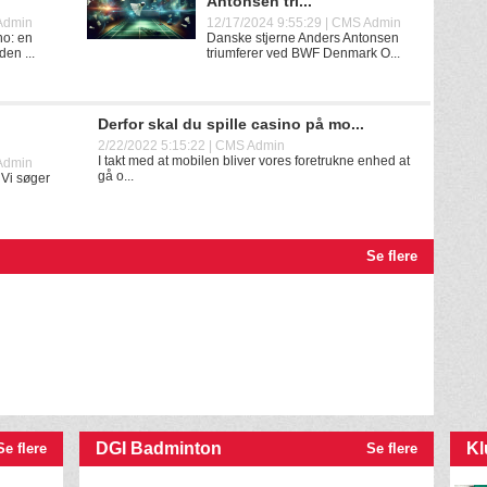
Antonsen tri...
Admin
12/17/2024 9:55:29
|
CMS Admin
no: en
Danske stjerne Anders Antonsen
en ...
triumferer ved BWF Denmark O...
l
Derfor skal du spille casino på mo...
2/22/2022 5:15:22
|
CMS Admin
I takt med at mobilen bliver vores foretrukne enhed at
Admin
gå o...
Vi søger
Se flere
DGI Badminton
Kl
Se flere
Se flere