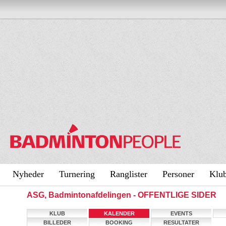
Nyheder
Turnering
Ranglister
Personer
Klu
ASG, Badmintonafdelingen - OFFENTLIGE SIDER
KLUB
KALENDER
EVENTS
BILLEDER
BOOKING
RESULTATER