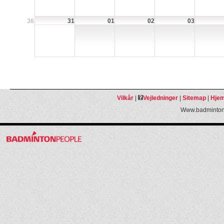
36
31
01
02
03
Vilkår
|
Vejledninger
|
Sitemap
|
Hjem
Www.badmintonp