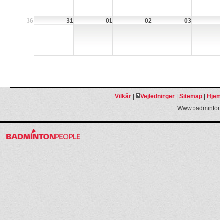
36
31
01
02
03
Vilkår
|
Vejledninger
|
Sitemap
|
Hjem
Www.badmintonp