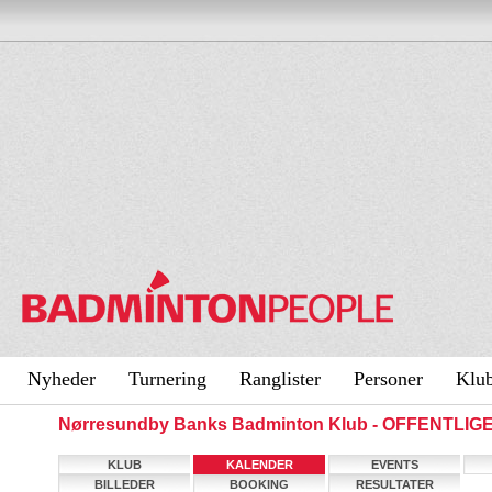
Nyheder
Turnering
Ranglister
Personer
Klu
Nørresundby Banks Badminton Klub - OFFENTLIG
KLUB
KALENDER
EVENTS
BILLEDER
BOOKING
RESULTATER