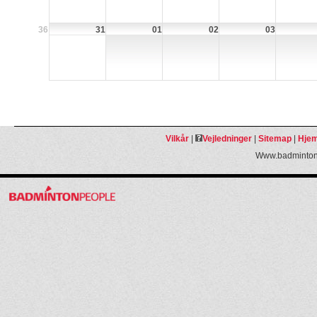
36
31
01
02
03
Vilkår
|
Vejledninger
|
Sitemap
|
Hjem
Www.badmintonp