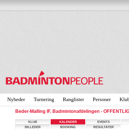
Nyheder
Turnering
Ranglister
Personer
Klu
Beder-Malling IF, Badmintonafdelingen - OFFENTL
KLUB
KALENDER
EVENTS
BILLEDER
BOOKING
RESULTATER