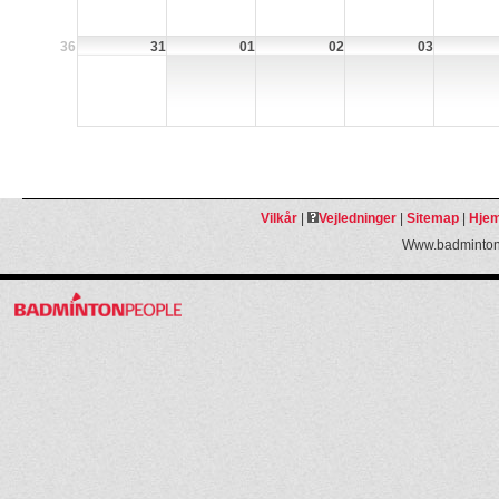
36
31
01
02
03
Vilkår
|
Vejledninger
|
Sitemap
|
Hjem
Www.badmintonp