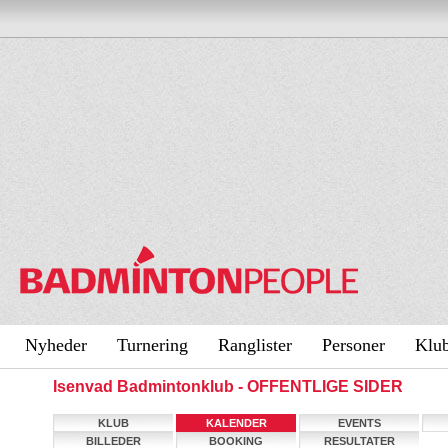
Nyheder
Turnering
Ranglister
Personer
Klu
Isenvad Badmintonklub - OFFENTLIGE SIDER
KLUB
KALENDER
EVENTS
BILLEDER
BOOKING
RESULTATER