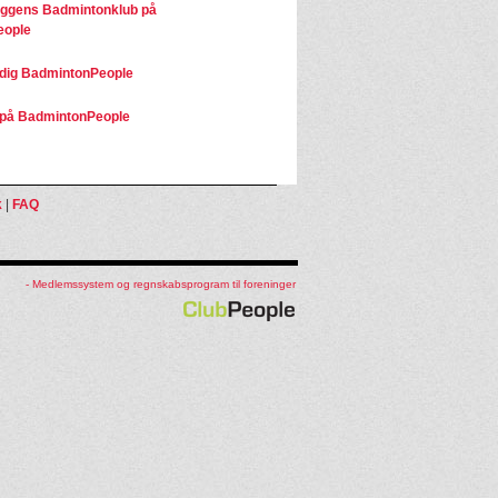
ggens Badmintonklub på
eople
dig BadmintonPeople
på BadmintonPeople
k
|
FAQ
- Medlemssystem og regnskabsprogram til foreninger