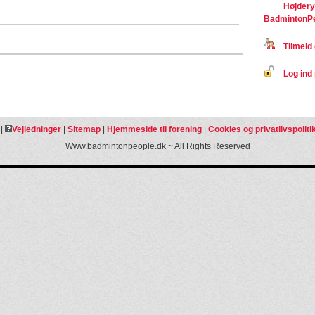
Højdery
BadmintonP
Tilmeld 
Log ind 
|
Vejledninger
|
Sitemap
|
Hjemmeside til forening
|
Cookies og privatlivspoliti
Www.badmintonpeople.dk ~ All Rights Reserved