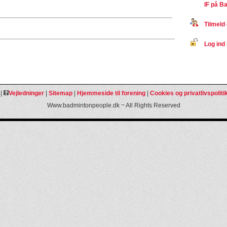
IF på B
Tilmeld 
Log ind 
|
Vejledninger
|
Sitemap
|
Hjemmeside til forening
|
Cookies og privatlivspoliti
Www.badmintonpeople.dk ~ All Rights Reserved