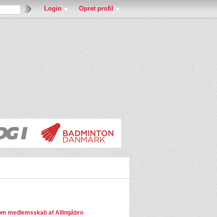
Login
Opret profil
m medlemsskab af Allingåbro