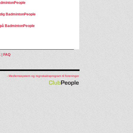
admintonPeople
dig BadmintonPeople
på BadmintonPeople
k
|
FAQ
- Medlemssystem og regnskabsprogram til foreninger