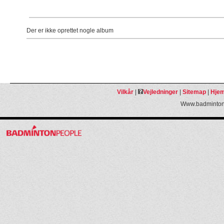
Der er ikke oprettet nogle album
Vilkår
|
Vejledninger
|
Sitemap
|
Hjem
Www.badmintonp