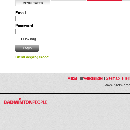
RESULTATER
Email
Password
Husk mig
Glemt adgangskode?
Vilkår
|
Vejledninger
|
Sitemap
|
Hjem
Www.badmintonp