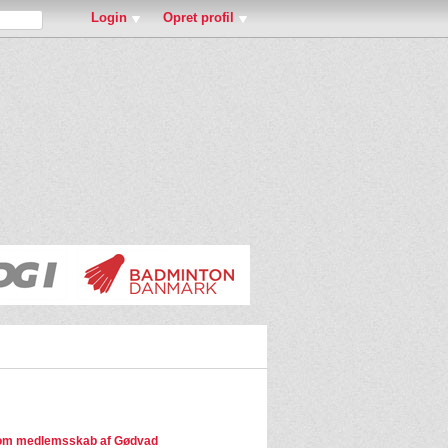
Login
Opret profil
om medlemsskab af Gødvad