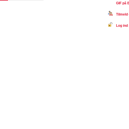
GIF på 
Tilmeld 
Log ind 