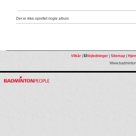
Der er ikke oprettet nogle album
Vilkår
|
Vejledninger
|
Sitemap
|
Hjem
Www.badmintonp