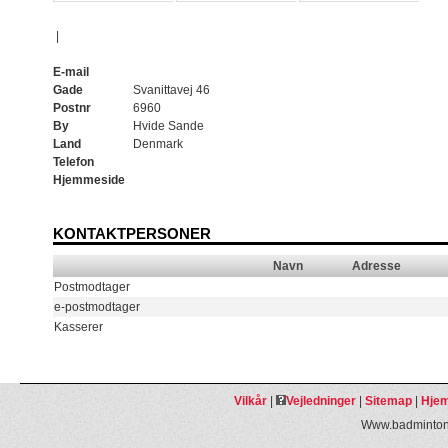
|
E-mail
Gade
Svanittavej 46
Postnr
6960
By
Hvide Sande
Land
Denmark
Telefon
Hjemmeside
KONTAKTPERSONER
Navn
Adresse
Postmodtager
e-postmodtager
Kasserer
Vilkår
|
Vejledninger
|
Sitemap
|
Hjem
Www.badmintonp