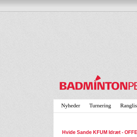
Nyheder
Turnering
Ranglis
Hvide Sande KFUM Idræt - OF