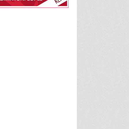
edlemsskab af Badminton
lle på BadmintonPeople
BadmintonPeople
admintonPeople