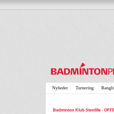
Nyheder
Turnering
Rangli
Badminton Klub Stenlille - O