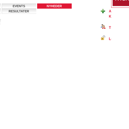
EVENTS
NYHEDER
Ansøg om m
RESULTATER
Klub Stenli
Tilmeld dig 
Log ind på B