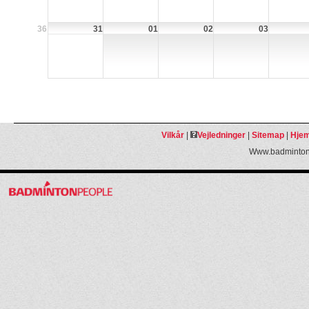
36
31
01
02
03
Vilkår
|
Vejledninger
|
Sitemap
|
Hjem
Www.badmintonp