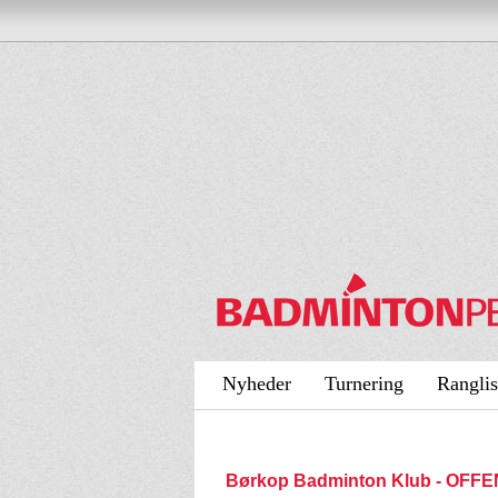
Nyheder
Turnering
Ranglis
Børkop Badminton Klub - OFF