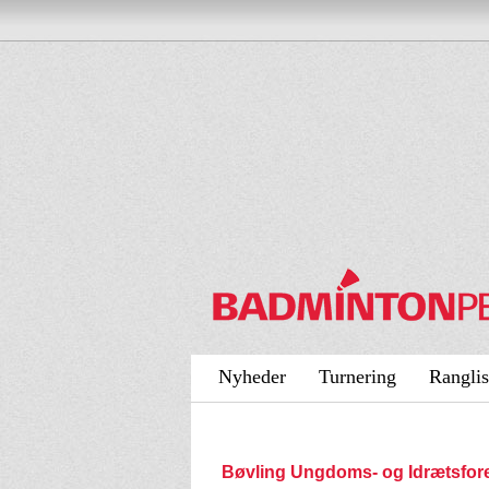
Nyheder
Turnering
Ranglis
Bøvling Ungdoms- og Idrætsfo