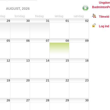
Ungdoms
BadmintonP
AUGUST, 2026
sdag
torsdag
fredag
lørdag
søndag
Tilmeld 
29
30
31
01
02
Log ind 
05
06
07
08
09
12
13
14
15
16
19
20
21
22
23
26
27
28
29
30