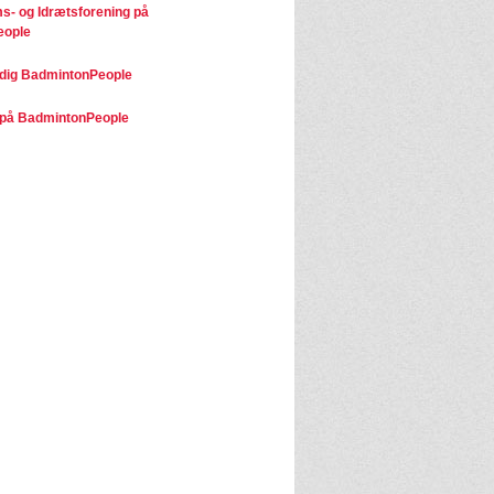
- og Idrætsforening på
eople
dig BadmintonPeople
på BadmintonPeople