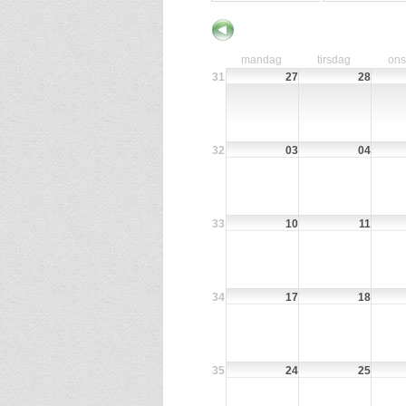
mandag
tirsdag
on
31
27
28
32
03
04
33
10
11
34
17
18
35
24
25