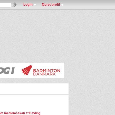
Login
Opret profil
om medlemsskab af Bøvling