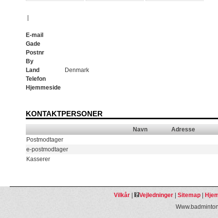
|
E-mail
Gade
Postnr
By
Land
Denmark
Telefon
Hjemmeside
KONTAKTPERSONER
Navn
Adresse
Postmodtager
e-postmodtager
Kasserer
Vilkår
|
Vejledninger
|
Sitemap
|
Hjem
Www.badmintonp