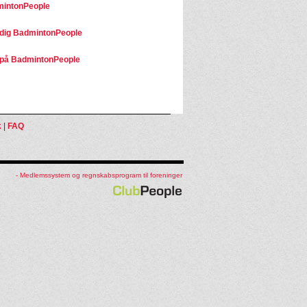
mintonPeople
dig BadmintonPeople
på BadmintonPeople
k
|
FAQ
- Medlemssystem og regnskabsprogram til foreninger