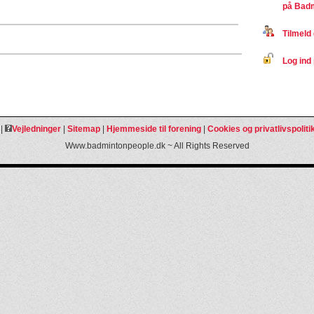
på Bad
Tilmeld 
Log ind 
|
Vejledninger
|
Sitemap
|
Hjemmeside til forening
|
Cookies og privatlivspoliti
Www.badmintonpeople.dk ~ All Rights Reserved