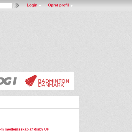
Login
Opret profil
om medlemsskab af Risby UF